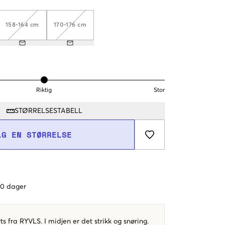
158-164 cm
170-176 cm
Riktig
Stor
STØRRELSESTABELL
LG EN STØRRELSE
 60 dager
s fra RYVLS. I midjen er det strikk og snøring.