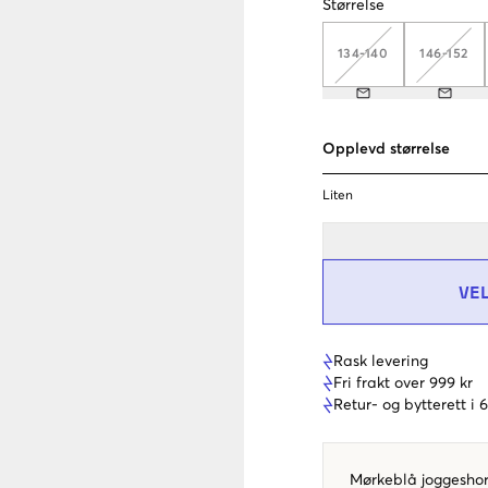
Størrelse
134-140
146-152
Opplevd størrelse
Liten
VE
Rask levering
Fri frakt over 999 kr
Retur- og bytterett i
Mørkeblå joggeshort