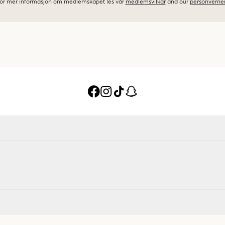
 For mer informasjon om medlemskapet les vår
medlemsvilkår
and our
personverner