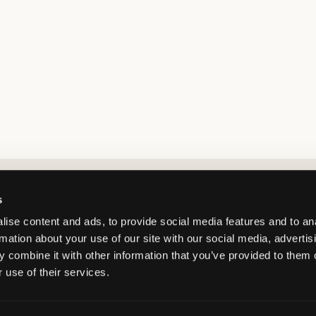
Market switcher
s
ise content and ads, to provide social media features and to an
rmation about your use of our site with our social media, advertis
 combine it with other information that you’ve provided to them o
 use of their services.
Norway
/
NOK