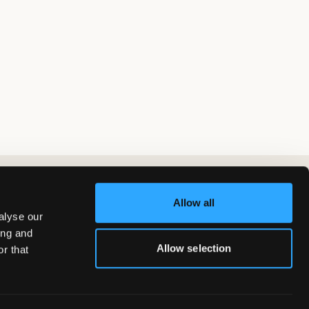
Allow all
alyse our
ing and
Allow selection
r that