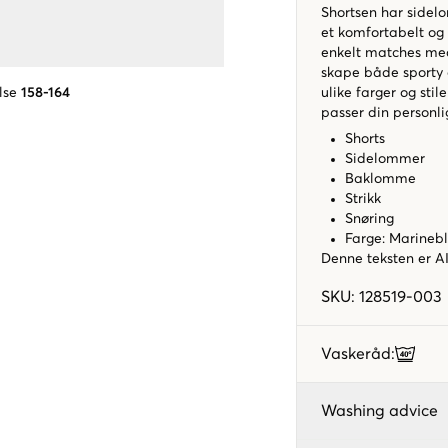
Shortsen har sidel
et komfortabelt og
enkelt matches med 
skape både sporty 
lse
158-164
ulike farger og stil
passer din personlig
Shorts
Sidelommer
Baklomme
Strikk
Snøring
Farge: Marineb
Denne teksten er AI
SKU
:
128519-003
Vaskeråd
:
Washing advice