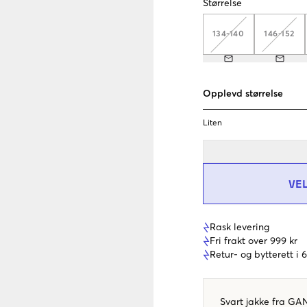
Størrelse
134-140
146-152
Opplevd størrelse
Liten
VE
Rask levering
Fri frakt over 999 kr
Retur- og bytterett i
Svart jakke fra G