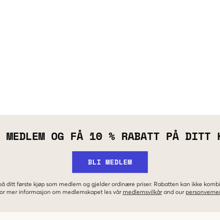
 MEDLEM OG FÅ 10 % RABATT PÅ DITT 
BLI MEDLEM
 på ditt første kjøp som medlem og gjelder ordinære priser. Rabatten kan ikke kom
 For mer informasjon om medlemskapet les vår
medlemsvilkår
and our
personverner