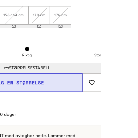
158-164 cm
170 cm
176 cm
Riktig
Stor
STØRRELSESTABELL
LG EN STØRRELSE
 60 dager
ANT med avtagbar hette. Lommer med