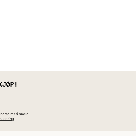
KJØP!
bineres med andre
klaering