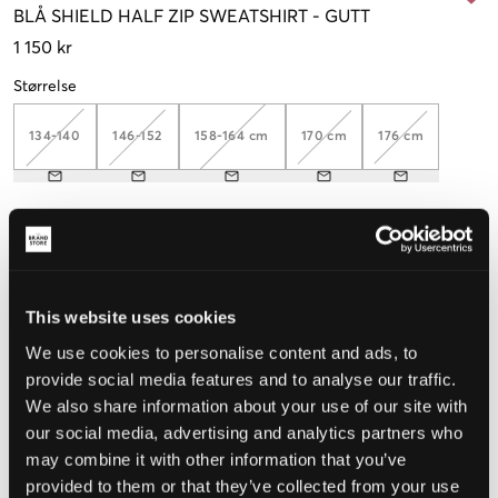
BLÅ
SHIELD HALF ZIP SWEATSHIRT
-
GUTT
1 150 kr
Størrelse
134-140
146-152
158-164 cm
170 cm
176 cm
Opplevd størrelse
Liten
Riktig
Stor
This website uses cookies
STØRRELSESTABELL
We use cookies to personalise content and ads, to
VELG EN STØRRELSE
provide social media features and to analyse our traffic.
We also share information about your use of our site with
our social media, advertising and analytics partners who
Rask levering
may combine it with other information that you’ve
Fri frakt over 999 kr
provided to them or that they’ve collected from your use
Retur- og bytterett i 60 dager