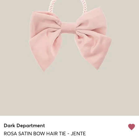
Dark Department
ROSA
SATIN BOW HAIR TIE
-
JENTE