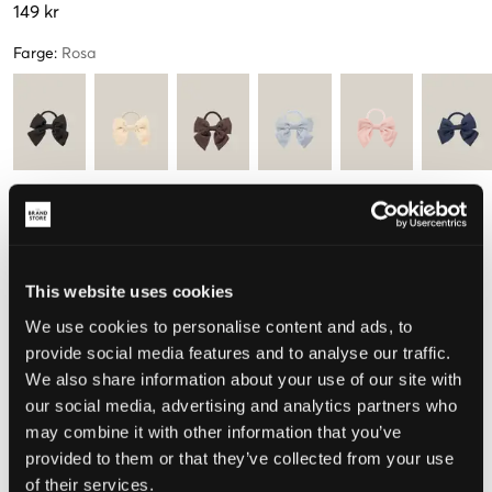
149 kr
Farge
:
Rosa
Størrelse
One Size
This website uses cookies
Kun
1
igjen
We use cookies to personalise content and ads, to
provide social media features and to analyse our traffic.
Opplevd størrelse
We also share information about your use of our site with
our social media, advertising and analytics partners who
Liten
Riktig
Stor
may combine it with other information that you’ve
provided to them or that they’ve collected from your use
of their services.