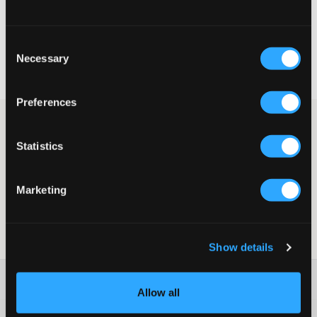
VELG EN STØRRELSE
Consent
Rask levering
Necessary
Selection
Fri frakt over 999 kr
Retur- og bytterett i 60 dager
Preferences
Hårstrikk fra Dark Department. Strikken har en dekorativ rosett
som gjør at den passer både til hverdags og til fest. Diameteren
Statistics
er 6 cm.
Hårstrikk
Diameter: 6 cm
Marketing
Farge: Light Rose
Supplier color/color code
:
Light Rose
SKU
:
137282-005
Show details
Washing advice
Allow all