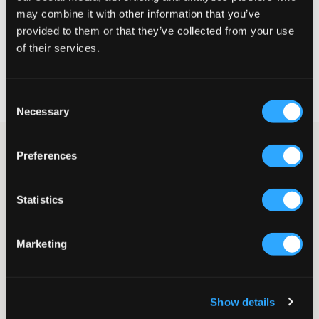
may combine it with other information that you’ve
VELG EN STØRRELSE
provided to them or that they’ve collected from your use
of their services.
Rask levering
Fri frakt over 999 kr
Consent
Retur- og bytterett i 60 dager
Necessary
Selection
Brun ribbestrikket topp med stilrent design og tettsittende
Preferences
passform fra LMTD. Øverst er det krage og knapper som går
ton-i-ton. Denne toppen fungerer like godt til skjørt som til
bukse.
Statistics
Topp
Ribbestrikket
Krage
Marketing
Knapper
Tettsittende passform
Supplier color/color code
:
Chocolate Brown
Show details
SKU
:
137060-001