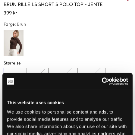
BRUN
RILLE LS SHORT S POLO TOP
-
JENTE
399 kr
Farge
:
Brun
Størrelse
134-140
146-152
158-164 cm
170-176 cm
Kun
1
igjen
This website uses cookies
Opplevd størrelse
We use cookies to personalise content and ads, to
provide social media features and to analyse our traffic.
Liten
Riktig
Stor
We also share information about your use of our site with
our social media, advertising and analytics partners who
STØRRELSESTABELL