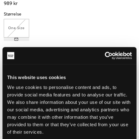
989 kr
Størrelse
One Size
Opplevd størrelse
Liten
Riktig
Stor
This website uses cookies
STØRRELSESTABELL
We use cookies to personalise content and ads, to
provide social media features and to analyse our traffic.
VELG EN STØRRELSE
We also share information about your use of our site with
our social media, advertising and analytics partners who
Rask levering
may combine it with other information that you’ve
Fri frakt over 999 kr
provided to them or that they’ve collected from your use
Retur- og bytterett i 60 dager
of their services.