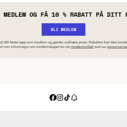
 MEDLEM OG FÅ 10 % RABATT PÅ DITT 
BLI MEDLEM
 på ditt første kjøp som medlem og gjelder ordinære priser. Rabatten kan ikke kom
 For mer informasjon om medlemskapet les vår
medlemsvilkår
and our
personverner