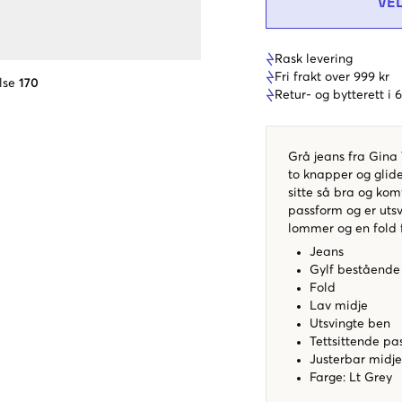
VE
Rask levering
Fri frakt over 999 kr
lse
170
Retur- og bytterett i
Grå jeans fra Gina 
to knapper og glide
sitte så bra og kom
passform og er utsv
lommer og en fold 
Jeans
Gylf bestående 
Fold
Lav midje
Utsvingte ben
Tettsittende p
Justerbar midj
Farge: Lt Grey