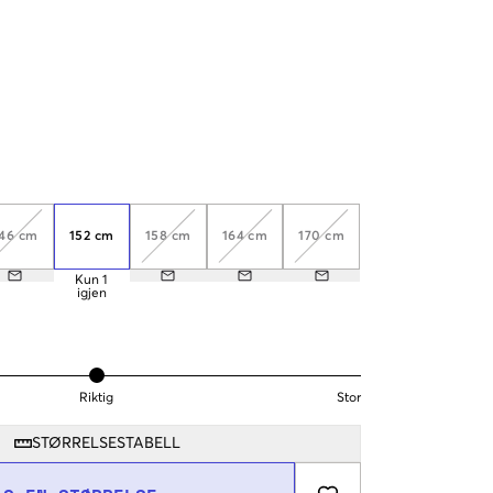
46 cm
152 cm
158 cm
164 cm
170 cm
Kun
1
igjen
Riktig
Stor
STØRRELSESTABELL