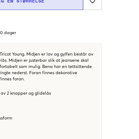
LG EN STØRRELSE
 60 dager
Tricot Young. Midjen er lav og gylfen består av
lås. Midjen er justerbar slik at jeansene skal
fortabelt som mulig. Bena har en tettsittende
ingte nederst. Foran finnes dekorative
finnes foran.
av 2 knapper og glidelås
assform
e