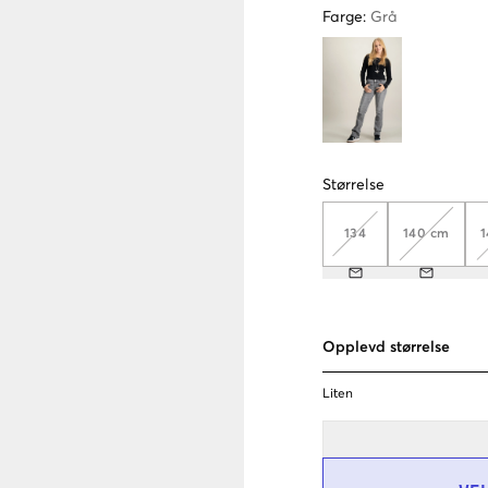
Farge
:
Grå
Størrelse
134
140 cm
1
Opplevd størrelse
Liten