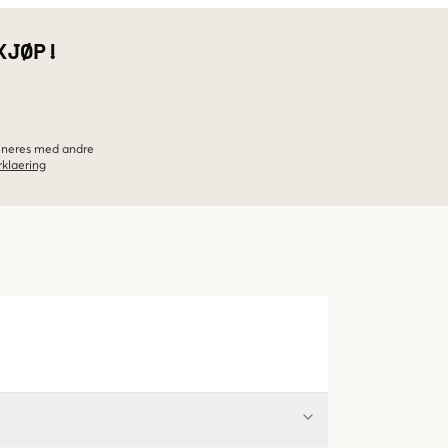
KJØP!
bineres med andre
klaering