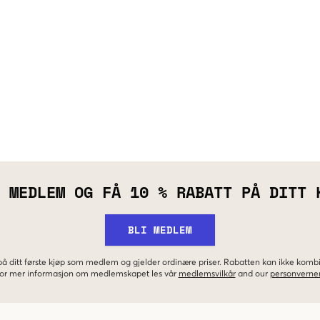
 MEDLEM OG FÅ 10 % RABATT PÅ DITT 
BLI MEDLEM
 på ditt første kjøp som medlem og gjelder ordinære priser. Rabatten kan ikke kom
 For mer informasjon om medlemskapet les vår
medlemsvilkår
and our
personverner