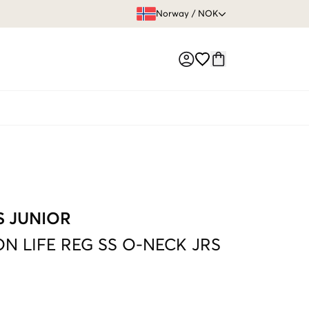
FRI FRAKT 
Norway
/
NOK
Market switch
S JUNIOR
N LIFE REG SS O-NECK JRS