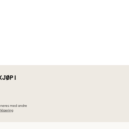
KJØP!
bineres med andre
klaering