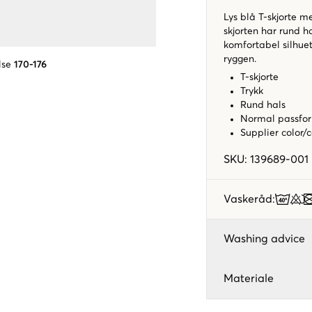
Lys blå T-skjorte me
skjorten har rund h
komfortabel silhuet
ryggen.
lse
170-176
T-skjorte
Trykk
Rund hals
Normal passfo
Supplier color/
SKU
:
139689-001
Vaskeråd
:
Washing advice
Materiale