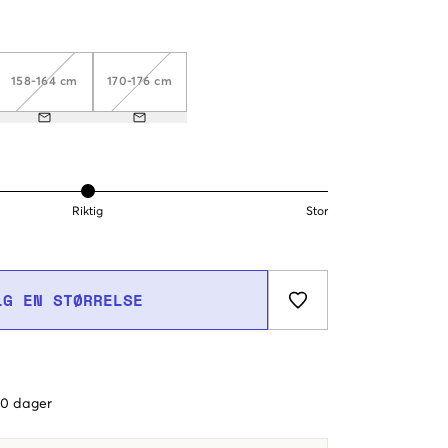
158-164 cm
170-176 cm
Riktig
Stor
LG EN STØRRELSE
 60 dager