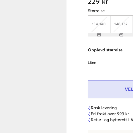
229 kr
Størrelse
134-140
146-152
Opplevd størrelse
Liten
VE
Rask levering
Fri frakt over 999 kr
Retur- og bytterett i