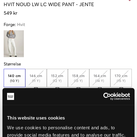
HVIT
NOUD LW LC WIDE PANT
-
JENTE
549 kr
Farge
:
Hvit
Størrelse
140 cm
146 cm
152 cm
158 cm
164 cm
170 cm
(10 Y)
(11 Y)
(12 Y)
(13 Y)
(14 Y)
(15 Y)
Kun
1
igjen
176 cm
(16 Y)
This website uses cookies
We use cookies to personalise content and ads, to
Opplevd størrelse
provide social media features and to analyse our traffic.