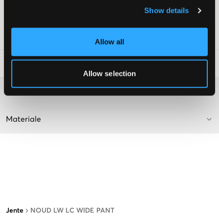
Normalhøy midje
Show details
Farge: White Alyssum
SKU
:
136746-001
Allow all
Vaskeråd
:
Allow selection
Washing advice
Materiale
Jente
NOUD LW LC WIDE PANT