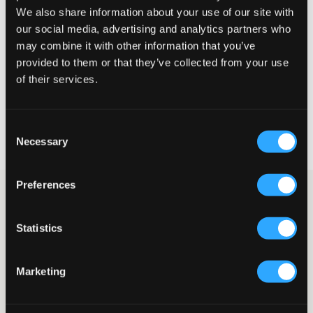
We also share information about your use of our site with
Liten
Riktig
Stor
our social media, advertising and analytics partners who
may combine it with other information that you’ve
STØRRELSESTABELL
provided to them or that they’ve collected from your use
VELG EN STØRRELSE
of their services.
Rask levering
Consent
Fri frakt over 999 kr
Necessary
Selection
Retur- og bytterett i 60 dager
Preferences
Lys jeans fra LMTD. Bena har en rett vid passform. Gylfen består
av knapp og glidelås, og midjen kan justeres ved hjelp av strikk
på innsiden. Denne avslappede jeansmodellen er stilig sammen
Statistics
med for eksempel et par joggesko.
Jeans
Femlommersmodell
Marketing
Gylf bestående av knapp og glidelås
Justerbar midje
Vide ben