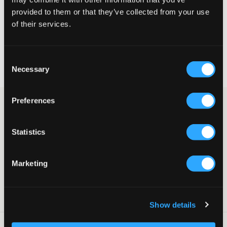
provided to them or that they’ve collected from your use
VELG EN STØRRELSE
of their services.
Rask levering
Consent
Fri frakt over 999 kr
Necessary
Selection
Retur- og bytterett i 60 dager
Preferences
Grå sweatshirt fra LMTD med et enkelt og stilrent design.
Genseren har rund hals og ribbede mansjetter som gir en
behagelig passform. Dette er en genser som er perfekt til jeans.
Statistics
Sweatshirt
Rund hals
Ribbede mansjetter
Marketing
Normal passform
Farge: Grey Melange
SKU
:
130285-002
Show details
Vaskeråd
: