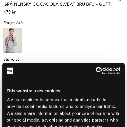
GRÅ
NLNSKY COCACOLA SWEAT BRU BFU
-
GUTT
479 kr
Farge
:
Grå
Størrelse
152 cm
158 cm
164 cm
170 cm
176 cm
(12 Y)
(13 Y)
(14 Y)
(15 Y)
(16 Y)
Kun
1
Kun
2
igjen
igjen
This website uses cookies
We use cookies to personalise content and ads, to
Opplevd størrelse
provide social media features and to analyse our traffic.
We also share information about your use of our site with
Liten
Riktig
Stor
our social media, advertising and analytics partners who
STØRRELSESTABELL
may combine it with other information that you’ve