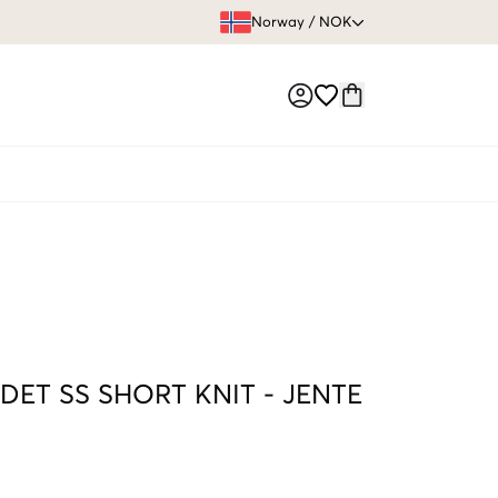
FRI FRAKT 
Norway
/
NOK
Market switch
DET SS SHORT KNIT
-
JENTE