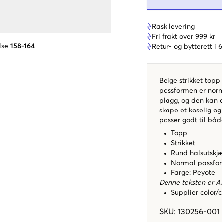
Rask levering
Fri frakt over 999 kr
lse
158-164
Retur- og bytterett i
Beige strikket topp
passformen er norma
plagg, og den kan e
skape et koselig og
passer godt til båd
Topp
Strikket
Rund halsutskjæ
Normal passfo
Farge: Peyote
Denne teksten er A
Supplier color/
SKU
:
130256-001