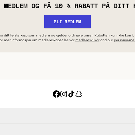
 MEDLEM OG FÅ 10 % RABATT PÅ DITT 
BLI MEDLEM
 på ditt første kjøp som medlem og gjelder ordinære priser. Rabatten kan ikke kom
 For mer informasjon om medlemskapet les vår
medlemsvilkår
and our
personverner