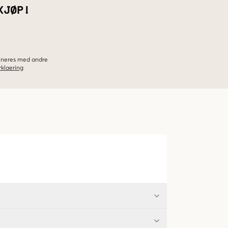
KJØP!
bineres med andre
klaering