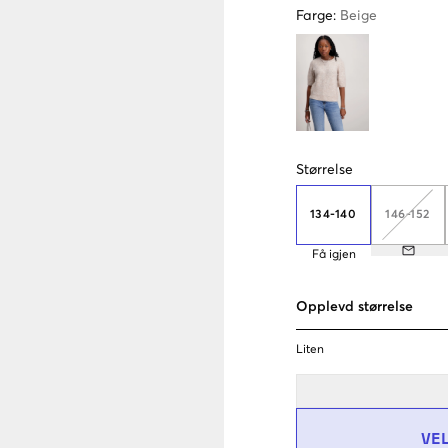
Farge
:
Beige
Størrelse
134-140
146-152
Få igjen
Opplevd størrelse
Liten
VE