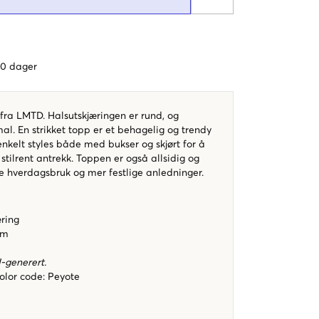
 60 dager
 fra LMTD. Halsutskjæringen er rund, og
l. En strikket topp er et behagelig og trendy
nkelt styles både med bukser og skjørt for å
 stilrent antrekk. Toppen er også allsidig og
e hverdagsbruk og mer festlige anledninger.
ring
rm
I-generert.
color code
:
Peyote