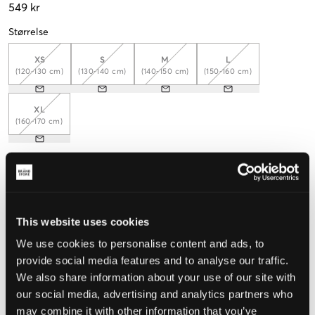
549 kr
Størrelse
XS
S
M
L
(120-130 cm)
(130-140 cm)
(140-150 cm)
(150-160 cm)
XL
(160-170 cm)
Opplevd størrelse
Liten
Riktig
Stor
This website uses cookies
STØRRELSESTABELL
We use cookies to personalise content and ads, to
provide social media features and to analyse our traffic.
VELG EN STØRRELSE
We also share information about your use of our site with
our social media, advertising and analytics partners who
may combine it with other information that you’ve
Rask levering