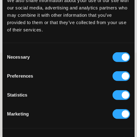
We also share information about your use of our site with
our social media, advertising and analytics partners who
VELG EN STØRRELSE
may combine it with other information that you’ve
provided to them or that they’ve collected from your use
of their services.
Rask levering
Fri frakt over 999 kr
Retur- og bytterett i 60 dager
Consent
Necessary
Selection
Hvit blank jakke fra Tommy Hilfiger. Vatteringen består av
polyester. Jakken har hette og lukkes med glidelås som går ton i
ton. Lommer med knapp finnes foran. Strikk finnes i
Preferences
ermelinninger og nederkant. Merkets logo er plassert på både
erme og bryst.
Statistics
Jakke
Hette (ikke avtagbar)
Glidelås
Marketing
Lommer med knapp
Strikk
Gummipatch
Patch