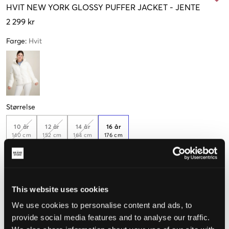
HVIT
NEW YORK GLOSSY PUFFER JACKET
-
JENTE
2 299 kr
Farge
:
Hvit
Størrelse
10 år
12 år
14 år
16 år
140 cm
152 cm
164 cm
176 cm
Kun
1
igjen
Opplevd størrelse
This website uses cookies
We use cookies to personalise content and ads, to
Liten
Riktig
Stor
provide social media features and to analyse our traffic.
STØRRELSESTABELL