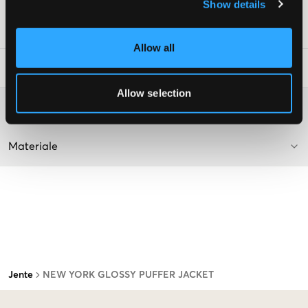
Farge: Ancient White
Show details
SKU
:
132243-001
Allow all
Vaskeråd
:
Allow selection
Washing advice
Materiale
Jente
NEW YORK GLOSSY PUFFER JACKET