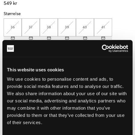
549 kr
Størrelse
36
37
38
39
40
41
Mål foten for å velge riktig størrelse
Opplevd størrelse
This website uses cookies
Liten
Riktig
Stor
We use cookies to personalise content and ads, to
STØRRELSESTABELL
provide social media features and to analyse our traffic.
We also share information about your use of our site with
VELG EN STØRRELSE
our social media, advertising and analytics partners who
may combine it with other information that you’ve
provided to them or that they’ve collected from your use
Rask levering
of their services.
Fri frakt over 999 kr
Retur- og bytterett i 60 dager