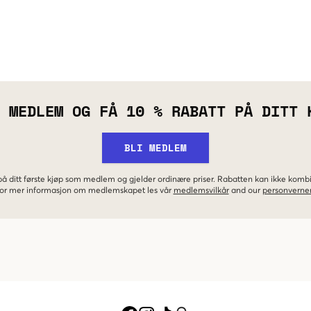
 MEDLEM OG FÅ 10 % RABATT PÅ DITT 
BLI MEDLEM
 på ditt første kjøp som medlem og gjelder ordinære priser. Rabatten kan ikke kom
 For mer informasjon om medlemskapet les vår
medlemsvilkår
and our
personverner