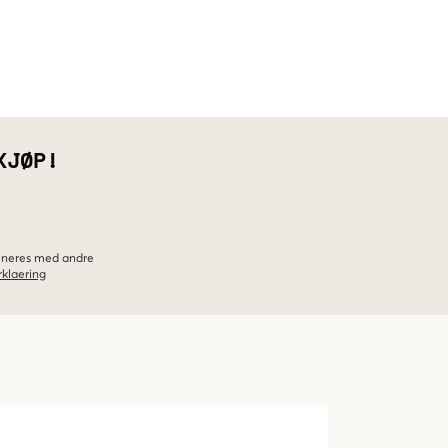
KJØP!
bineres med andre
klaering