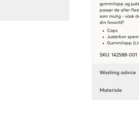
gummilapp og juste
passer de aller fle
som mulig - vask de
din favoritt?
Caps
Justerbar spen
Gummilapp (Liv
SKU
:
142588-001
Washing advice
Materiale