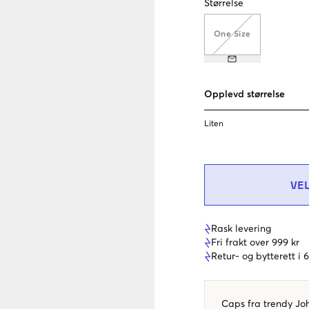
Størrelse
One Size
Opplevd størrelse
Liten
VE
Rask levering
Fri frakt over 999 kr
Retur- og bytterett i
Caps fra trendy Jo