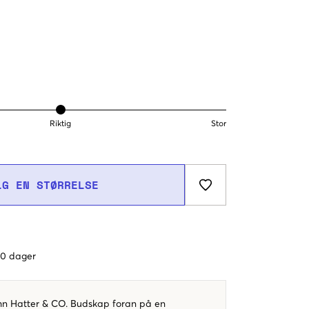
Riktig
Stor
LG EN STØRRELSE
 60 dager
hn Hatter & CO. Budskap foran på en