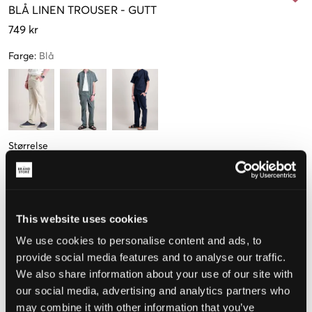
BLÅ
LINEN TROUSER
-
GUTT
749 kr
Farge
:
Blå
Størrelse
8-9 years
9-10 år
10-11 år
12-13 år
14-15 år
128-134 cm
134-140 cm
140-146 cm
152-158 cm
164-170 cm
Kun
2
Kun
3
igjen
igjen
This website uses cookies
15-16 år
We use cookies to personalise content and ads, to
170-176 cm
provide social media features and to analyse our traffic.
Kun
1
We also share information about your use of our site with
igjen
our social media, advertising and analytics partners who
may combine it with other information that you’ve
Opplevd størrelse