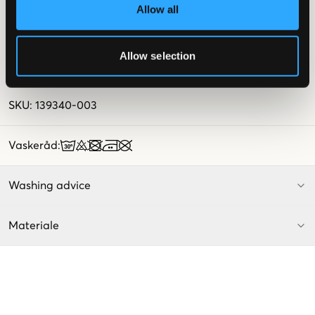
Allow all
Sidelommer
Elastisk midje
Snøring
Rette ben
Allow selection
Patch
Supplier color/color code
:
Dark Navy
SKU
:
139340-003
Vaskeråd
:
Washing advice
Materiale