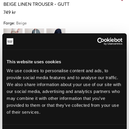
BEIGE
LINEN TROUSER
-
GUTT
749 kr
Farge
:
Beige
Størrelse
This website uses cookies
We use cookies to personalise content and ads, to
8-9 years
9-10 år
10-11 år
12-13 år
14-15 år
128-134 cm
134-140 cm
140-146 cm
152-158 cm
164-170 cm
provide social media features and to analyse our traffic.
We also share information about your use of our site with
our social media, advertising and analytics partners who
15-16 år
170-176 cm
may combine it with other information that you’ve
provided to them or that they’ve collected from your use
Kun
2
igjen
of their services.
Opplevd størrelse