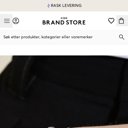
RASK LEVERING
Mobile Menu
Søk etter produkter, kategorier eller varemerker
Mobile Menu