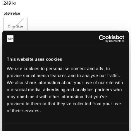
249 kr
Størrelse
One Size
Opplevd størrelse
This website uses cookies
Liten
Riktig
Stor
We use cookies to personalise content and ads, to
provide social media features and to analyse our traffic.
We also share information about your use of our site with
VELG EN STØRRELSE
our social media, advertising and analytics partners who
may combine it with other information that you’ve
provided to them or that they’ve collected from your use
Rask levering
of their services.
Fri frakt over 999 kr
Retur- og bytterett i 60 dager
Consent