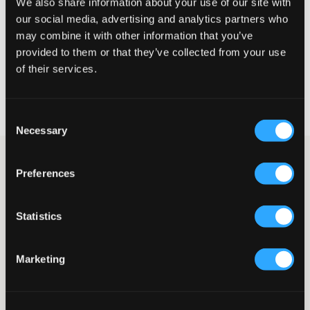
We also share information about your use of our site with
STØRRELSESTABELL
our social media, advertising and analytics partners who
may combine it with other information that you’ve
VELG EN STØRRELSE
provided to them or that they’ve collected from your use
of their services.
Rask levering
Fri frakt over 999 kr
Consent
Retur- og bytterett i 60 dager
Necessary
Selection
Rosa bukser i linblanding fra ONLY. Modellen har elastisk midje
Preferences
med snøring, rette ben og en løs passform. Disse buksene har en
sval og komfortabel design som passer perfekt for varmere
dager.
Statistics
Bukser
Linblanding
Elastisk midje
Marketing
Snøring
Sidelommer
Rette ben
Justerbar midje