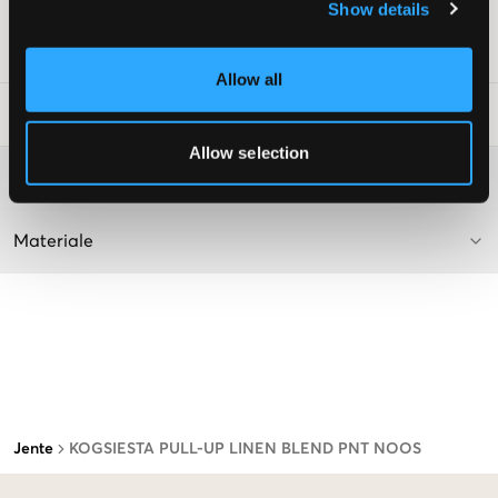
Show details
Supplier color/color code
:
Pirouette
SKU
:
139539-002
Allow all
Vaskeråd
:
Allow selection
Washing advice
Materiale
Jente
KOGSIESTA PULL-UP LINEN BLEND PNT NOOS