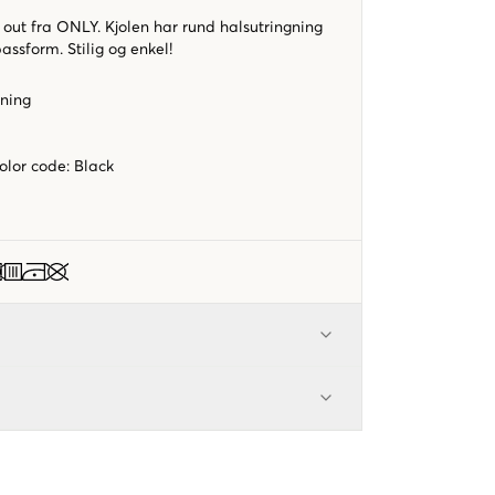
 out fra ONLY. Kjolen har rund halsutringning
passform. Stilig og enkel!
gning
color code
:
Black