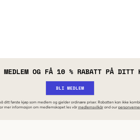
 MEDLEM OG FÅ 10 % RABATT PÅ DITT 
BLI MEDLEM
 på ditt første kjøp som medlem og gjelder ordinære priser. Rabatten kan ikke kom
 For mer informasjon om medlemskapet les vår
medlemsvilkår
and our
personverner