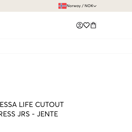
FRI FRAKT 
Norway
/
NOK
Market switch
ESSA LIFE CUTOUT
ESS JRS
-
JENTE