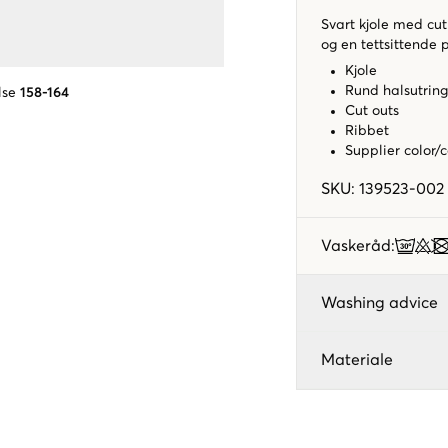
Svart kjole med cut
og en tettsittende 
Kjole
Rund halsutrin
lse
158-164
Cut outs
Ribbet
Supplier color/
SKU
:
139523-002
Vaskeråd
:
Washing advice
Materiale