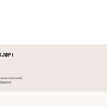
KJØP!
bineres med andre
klaering