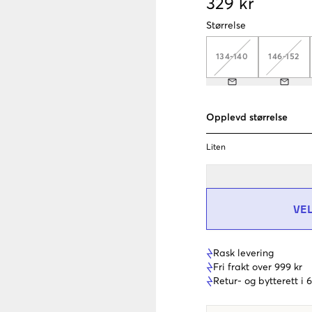
329 kr
Størrelse
134-140
146-152
Opplevd størrelse
Liten
VE
Rask levering
Fri frakt over 999 kr
Retur- og bytterett i