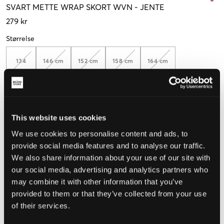
SVART
METTE WRAP SKORT WVN
-
JENTE
279 kr
Størrelse
134
146 cm
152 cm
158 cm
164 cm
Opplevd størrelse
This website uses cookies
Liten
Riktig
Stor
We use cookies to personalise content and ads, to
provide social media features and to analyse our traffic.
STØRRELSESTABELL
We also share information about your use of our site with
VELG EN STØRRELSE
our social media, advertising and analytics partners who
may combine it with other information that you’ve
provided to them or that they’ve collected from your use
Rask levering
of their services.
Fri frakt over 999 kr
Retur- og bytterett i 60 dager