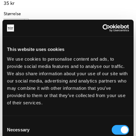
35 kr
Størrelse
One Size
This website uses cookies
Opplevd størrelse
We use cookies to personalise content and ads, to
provide social media features and to analyse our traffic.
Liten
Riktig
Stor
We also share information about your use of our site with
our social media, advertising and analytics partners who
may combine it with other information that you’ve
VELG EN STØRRELSE
provided to them or that they’ve collected from your use
of their services.
Rask levering
Fri frakt over 999 kr
Consent
Retur- og bytterett i 60 dager
Necessary
Selection