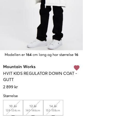
Modellen er
164
cm lang og har størrelse
16
Mountain Works
HVIT
KIDS REGULATOR DOWN COAT
-
GUTT
2 899 kr
Størrelse
10 år
12 år
14 år
128-134cm
140-146cm
152-158cm