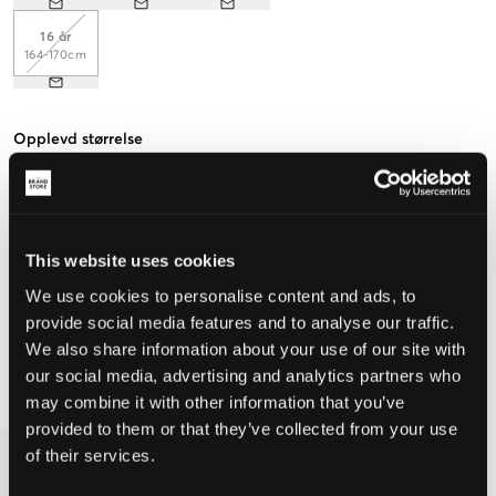
16 år
164-170cm
Opplevd størrelse
Liten
Riktig
Stor
This website uses cookies
VELG EN STØRRELSE
We use cookies to personalise content and ads, to
provide social media features and to analyse our traffic.
We also share information about your use of our site with
Rask levering
our social media, advertising and analytics partners who
Fri frakt over 999 kr
Retur- og bytterett i 60 dager
may combine it with other information that you’ve
provided to them or that they’ve collected from your use
of their services.
Hvit lang jakke med hette fra Mountain
Works. Ved hetten er det en snor og den er