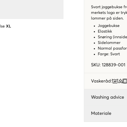
Svart joggebukse fra
merkets logo er tryk
lommer på siden.
Joggebukse
lse
XL
Elastikk
Snøring (innside
Sidelommer
Normal passfo
Farge: Svart
SKU
:
128839-001
Vaskeråd
:
Washing advice
Materiale