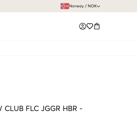
FRI FRAKT 
Norway
/
NOK
Market switch
 CLUB FLC JGGR HBR
-