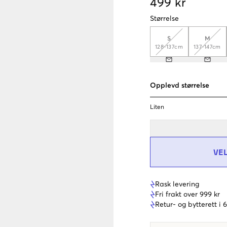
499 kr
Størrelse
S
M
128-137cm
137-147cm
Opplevd størrelse
Liten
VE
Rask levering
Fri frakt over 999 kr
Retur- og bytterett i