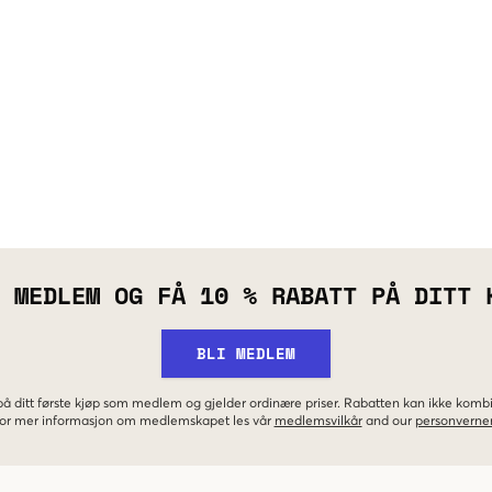
 MEDLEM OG FÅ 10 % RABATT PÅ DITT 
BLI MEDLEM
 på ditt første kjøp som medlem og gjelder ordinære priser. Rabatten kan ikke kom
 For mer informasjon om medlemskapet les vår
medlemsvilkår
and our
personverner