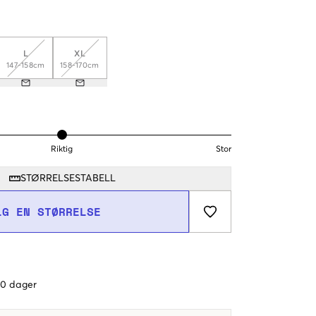
L
XL
147-158cm
158-170cm
Riktig
Stor
STØRRELSESTABELL
LG EN STØRRELSE
 60 dager