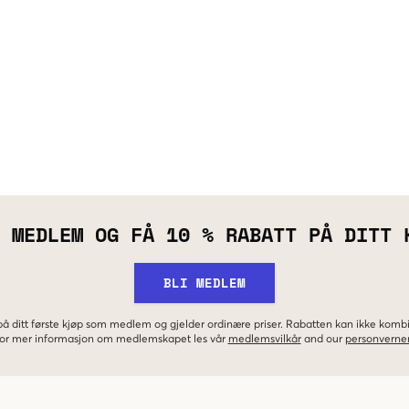
 MEDLEM OG FÅ 10 % RABATT PÅ DITT 
BLI MEDLEM
 på ditt første kjøp som medlem og gjelder ordinære priser. Rabatten kan ikke kom
 For mer informasjon om medlemskapet les vår
medlemsvilkår
and our
personverner