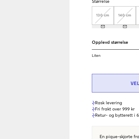
Størrelse
130 cm
140 cm
Opplevd størrelse
Liten
VE
Rask levering
Fri frakt over 999 kr
Retur- og bytterett i
En pique-skjorte fr