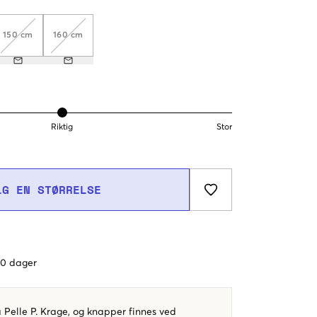
150 cm
160 cm
Riktig
Stor
LG EN STØRRELSE
 60 dager
a Pelle P. Krage, og knapper finnes ved