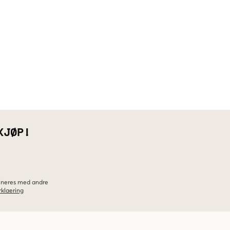
KJØP!
bineres med andre
klaering