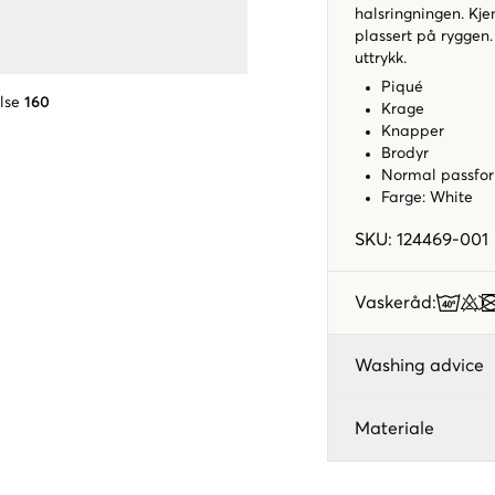
halsringningen. Kj
plassert på ryggen.
uttrykk.
Piqué
lse
160
Krage
Knapper
Brodyr
Normal passf
Farge: White
SKU
:
124469-001
Vaskeråd
:
Washing advice
Materiale