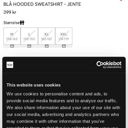
BLÅ
HOODED SWEATSHIRT
-
JENTE
399 kr
Størrelse
Clone modal
M
L
XL
XXL
138-143
150-155
162-167
174-179
Opplevd størrelse
Liten
Riktig
Stor
This website uses cookies
STØRRELSESTABELL
We use cookies to personalise content and ads, to
VELG EN STØRRELSE
provide social media features and to analyse our traffic.
We also share information about your use of our site with
our social media, advertising and analytics partners who
Rask levering
may combine it with other information that you’ve
Fri frakt over 999 kr