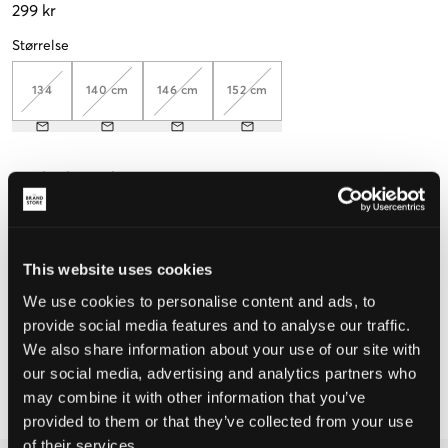
299 kr
Størrelse
134
140 cm
146 cm
152 cm
Opplevd størrelse
Liten
Riktig
Stor
STØRRELSESTABELL
This website uses cookies
We use cookies to personalise content and ads, to
VELG EN STØRRELSE
provide social media features and to analyse our traffic.
We also share information about your use of our site with
our social media, advertising and analytics partners who
Rask levering
Fri frakt over 999 kr
may combine it with other information that you’ve
Retur- og bytterett i 60 dager
provided to them or that they’ve collected from your use
of their services.