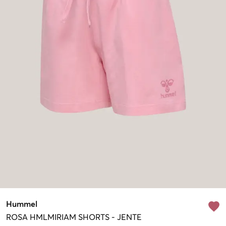
Hummel
ROSA
HMLMIRIAM SHORTS
-
JENTE