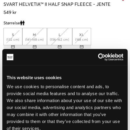
SVART
HELVETIA™ II HALF SNAP FLEECE
-
JENTE
549 kr
Størrelse
Clone modal
S
M
L
XL
(132 cm)
(141-148 cm)
(156-162 cm)
(168 cm)
Opplevd størrelse
Liten
Riktig
Stor
This website uses cookies
We use cookies to personalise content and ads, to
STØRRELSESTABELL
provide social media features and to analyse our traffic.
VELG EN STØRRELSE
We also share information about your use of our site with
our social media, advertising and analytics partners who
may combine it with other information that you’ve
Rask levering
provided to them or that they’ve collected from your use
Fri frakt over 999 kr
of their services.