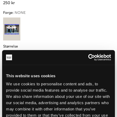
250 kr
Farge
:
NONE
Størrelse
250 NOK
500 NOK
750 NOK
1000 NOK
1500 NOK
2000 NOK
2500 NOK
This website uses cookies
We use cookies to personalise content and ads, to
provide social media features and to analyse our traffic.
Opplevd størrelse
We also share information about your use of our site with
our social media, advertising and analytics partners who
Liten
Riktig
Stor
may combine it with other information that you’ve
provided to them or that they’ve collected from your use