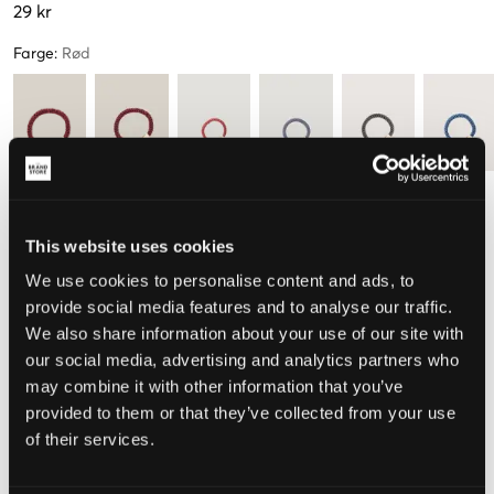
29 kr
Farge
:
Rød
Størrelse
This website uses cookies
One Size
We use cookies to personalise content and ads, to
provide social media features and to analyse our traffic.
Opplevd størrelse
We also share information about your use of our site with
our social media, advertising and analytics partners who
Liten
Riktig
Stor
may combine it with other information that you’ve
provided to them or that they’ve collected from your use
of their services.
VELG EN STØRRELSE