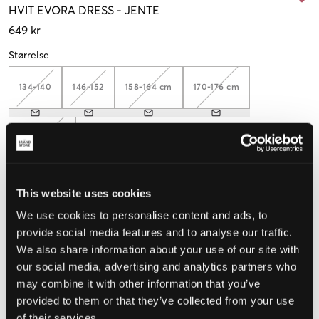
HVIT
EVORA DRESS
-
JENTE
649 kr
Størrelse
134-140
146-152
158-164 cm
170-176 cm
182-188 cm
This website uses cookies
Opplevd størrelse
We use cookies to personalise content and ads, to
provide social media features and to analyse our traffic.
Liten
Riktig
Stor
We also share information about your use of our site with
STØRRELSESTABELL
our social media, advertising and analytics partners who
may combine it with other information that you’ve
VELG EN STØRRELSE
provided to them or that they’ve collected from your use
of their services.