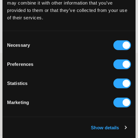
may combine it with other information that you’ve
provided to them or that they’ve collected from your use
VELG EN STØRRELSE
of their services.
Rask levering
Consent
Fri frakt over 999 kr
Necessary
Retur- og bytterett i 60 dager
Selection
Lysrosa leggings/strømpebukser fra Ellesse. Det er strikk i livet,
Preferences
og passformen er tight. Merkeets logo er trykket og plassert på
låret. Match gjerne disse sammen med en overdel fra samme
merke.
Statistics
Leggings/strømpebukser
Trykk
Marketing
Strikk
Tight passform
Farge: Light Pink
SKU
:
121427-001
Show details