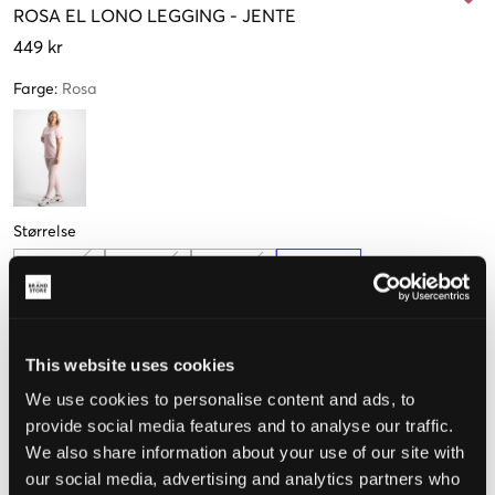
ROSA
EL LONO LEGGING
-
JENTE
449 kr
Farge
:
Rosa
Størrelse
8-9 years
10-11 år
12-13 år
13-14 år
128-134cm
140-146cm
152-158cm
158-164cm
Kun
1
igjen
This website uses cookies
Opplevd størrelse
We use cookies to personalise content and ads, to
provide social media features and to analyse our traffic.
Liten
Riktig
Stor
We also share information about your use of our site with
our social media, advertising and analytics partners who
STØRRELSESTABELL