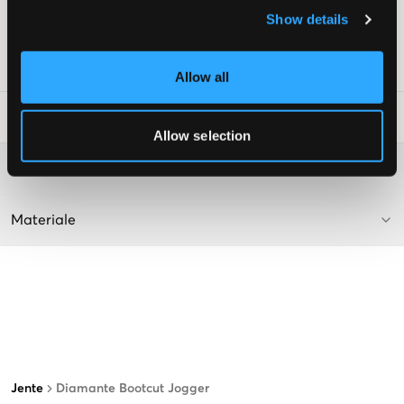
Lommer
: Baklommer og sidelommer
Show details
Farge
: Lilac Chiffon
SKU
:
121211-010
Allow all
Vaskeråd
:
Allow selection
Washing advice
Materiale
Jente
Diamante Bootcut Jogger