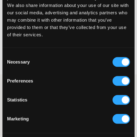
We also share information about your use of our site with
Liten
Riktig
Stor
our social media, advertising and analytics partners who
may combine it with other information that you’ve
STØRRELSESTABELL
provided to them or that they’ve collected from your use
VELG EN STØRRELSE
of their services.
Rask levering
Consent
Fri frakt over 999 kr
Necessary
Selection
Retur- og bytterett i 60 dager
Preferences
Disse joggebuksene fra Juicy Couture er både komfortable og
trendy med sine rette ben og glitrende diamantperler på hoften.
Perfekte å matche med en matchende hettegenser for en
Statistics
nostalgisk og stilsikker look, enten det er hjemmekos eller
henging med vennene.
Plaggtype
: Joggebukser
Marketing
Passform
: Rette ben
Detaljer
: Myk strikk med snøring i midjen
Dekor
: Diamantperler på høyre hofte