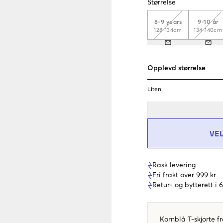
Størrelse
8-9 years
9-10 år
128-134cm
134-140cm
Opplevd størrelse
Liten
VE
Rask levering
Fri frakt over 999 kr
Retur- og bytterett i
Kornblå T-skjorte f