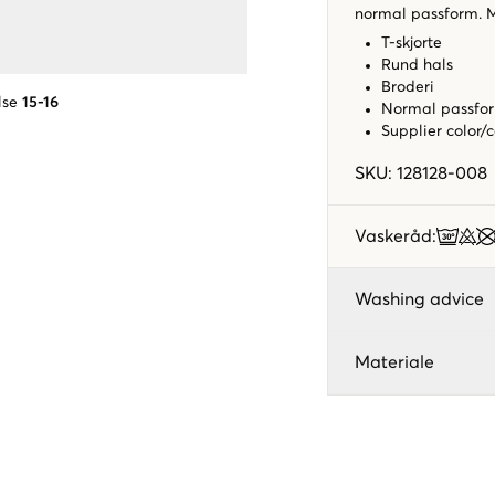
normal passform. Me
T-skjorte
Rund hals
Broderi
lse
15-16
Normal passfo
Supplier color/
SKU
:
128128-008
Vaskeråd
:
Washing advice
Materiale