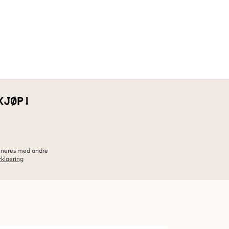
KJØP!
bineres med andre
klaering