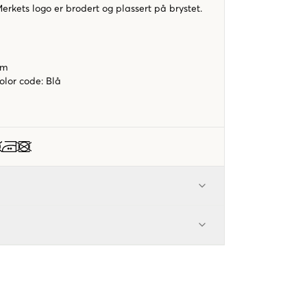
rkets logo er brodert og plassert på brystet.
rm
color code
:
Blå