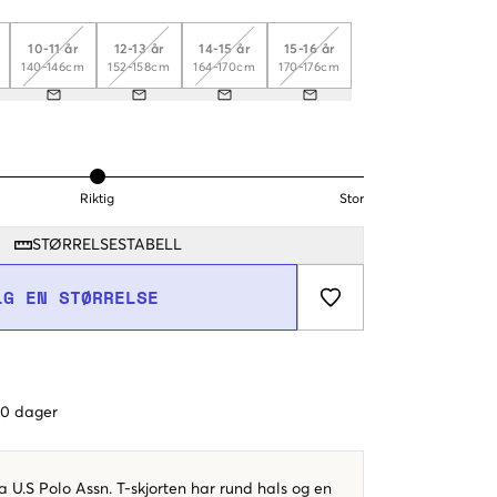
10-11 år
12-13 år
14-15 år
15-16 år
140-146cm
152-158cm
164-170cm
170-176cm
Riktig
Stor
STØRRELSESTABELL
LG EN STØRRELSE
 60 dager
ra U.S Polo Assn. T-skjorten har rund hals og en