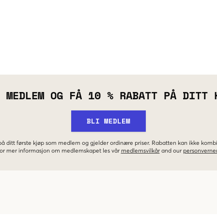
 MEDLEM OG FÅ 10 % RABATT PÅ DITT 
BLI MEDLEM
 på ditt første kjøp som medlem og gjelder ordinære priser. Rabatten kan ikke kom
 For mer informasjon om medlemskapet les vår
medlemsvilkår
and our
personverner