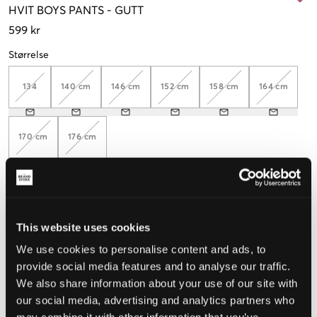
HVIT
BOYS PANTS
-
GUTT
599 kr
Størrelse
134
140 cm
146 cm
152 cm
158 cm
164 cm
170 cm
176 cm
Opplevd størrelse
This website uses cookies
Liten
Riktig
Stor
We use cookies to personalise content and ads, to
STØRRELSESTABELL
provide social media features and to analyse our traffic.
We also share information about your use of our site with
VELG EN STØRRELSE
our social media, advertising and analytics partners who