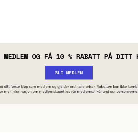
 MEDLEM OG FÅ 10 % RABATT PÅ DITT 
BLI MEDLEM
 på ditt første kjøp som medlem og gjelder ordinære priser. Rabatten kan ikke kom
 For mer informasjon om medlemskapet les vår
medlemsvilkår
and our
personverner