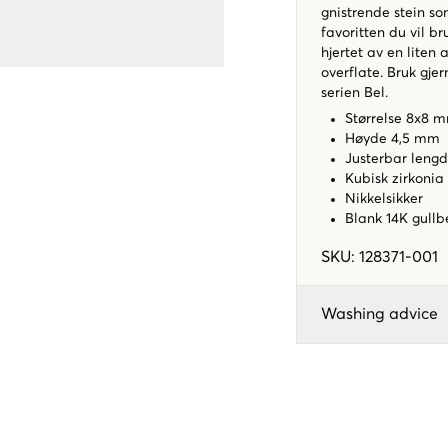
gnistrende stein so
favoritten du vil b
hjertet av en liten 
overflate. Bruk g
serien Bel.
Størrelse 8x8
Høyde 4,5 mm
Justerbar leng
Kubisk zirkonia
Nikkelsikker
Blank 14K gullbe
SKU
:
128371-001
Washing advice