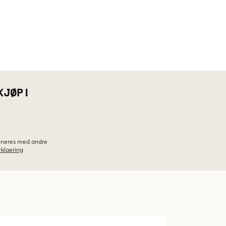
KJØP!
bineres med andre
klaering