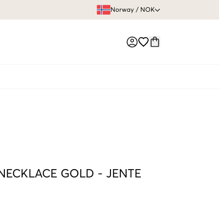
FRI FRAKT 
Norway
/
NOK
Market switch
 NECKLACE GOLD
-
JENTE