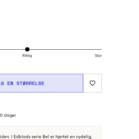
Riktig
Stor
LG EN STØRRELSE
 60 dager
 tiden. I Edblads serie Bel er hjertet en nydelig,