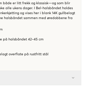
m både er litt frekk og klassisk—og som blir
ruke alle ukens dager. I Bel-halsbåndet holdes
ankerkjetting og vises her i blank 14K gullbelagt
jerne halsbåndet sammen med øredobbene fra
 mm
de på halsbåndet 42–45 cm
lagt overflate på rustfritt stål