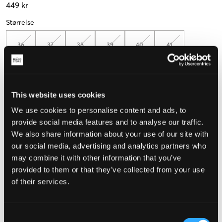
449 kr
Størrelse
36
37
38
39
40
41
Mål foten for å velge riktig størrelse
This website uses cookies
Opplevd størrelse
We use cookies to personalise content and ads, to
Liten
Riktig
Stor
provide social media features and to analyse our traffic.
We also share information about your use of our site with
STØRRELSESTABELL
our social media, advertising and analytics partners who
may combine it with other information that you’ve
VELG EN STØRRELSE
provided to them or that they’ve collected from your use
of their services.
Rask levering
Fri frakt over 999 kr
Retur- og bytterett i 60 dager
Consent