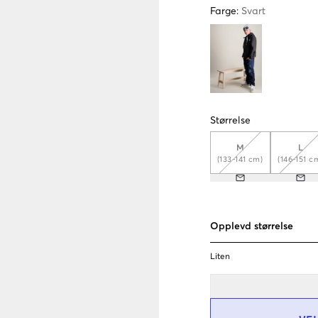
Farge
:
Svart
Størrelse
M
L
(133-141 cm)
(146-151 c
Opplevd størrelse
Liten