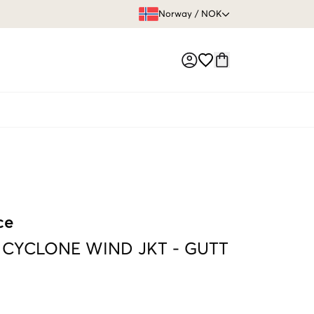
FRI FRAKT 
Norway
/
NOK
Market switch
ce
 CYCLONE WIND JKT
-
GUTT