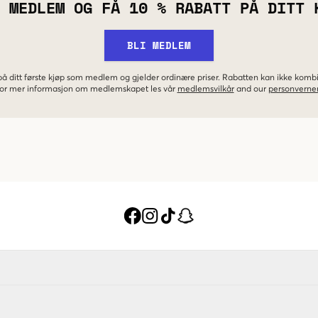
 MEDLEM OG FÅ 10 % RABATT PÅ DITT 
BLI MEDLEM
 på ditt første kjøp som medlem og gjelder ordinære priser. Rabatten kan ikke kom
 For mer informasjon om medlemskapet les vår
medlemsvilkår
and our
personverner