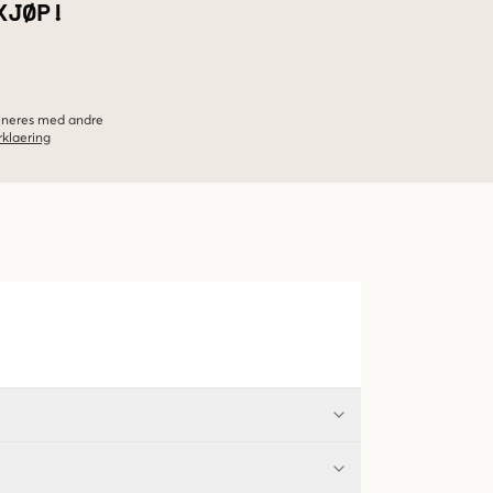
KJØP!
bineres med andre
klaering