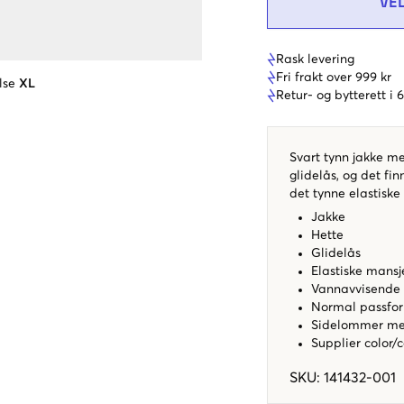
VE
Rask levering
Fri frakt over 999 kr
lse
XL
Retur- og bytterett i
Svart tynn jakke me
glidelås, og det fi
det tynne elastiske
Jakke
Hette
Glidelås
Elastiske mansj
Vannavvisende
Normal passfo
Sidelommer me
Supplier color/
SKU
:
141432-001