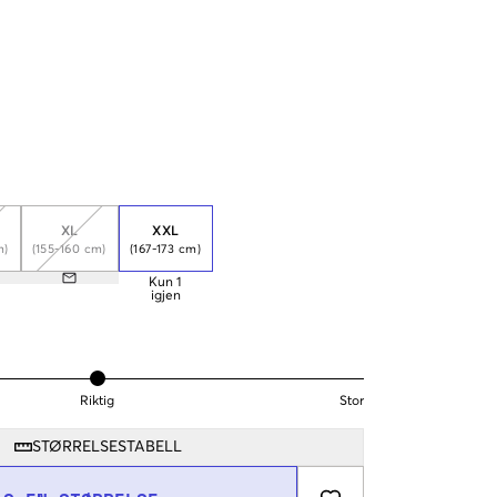
XL
XXL
m)
(155-160 cm)
(167-173 cm)
Kun
1
igjen
Riktig
Stor
STØRRELSESTABELL