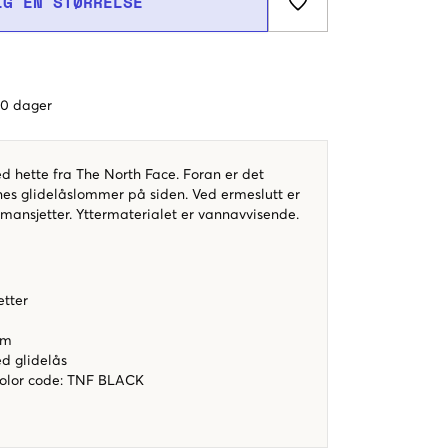
LG EN STØRRELSE
 60 dager
d hette fra The North Face. Foran er det
nnes glidelåslommer på siden. Ved ermeslutt er
 mansjetter. Yttermaterialet er vannavvisende.
etter
rm
d glidelås
color code
:
TNF BLACK