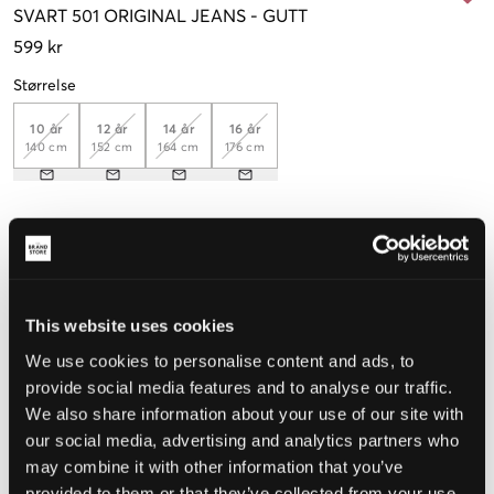
SVART
501 ORIGINAL JEANS
-
GUTT
599 kr
Størrelse
10 år
12 år
14 år
16 år
140 cm
152 cm
164 cm
176 cm
Opplevd størrelse
Liten
Riktig
Stor
This website uses cookies
STØRRELSESTABELL
We use cookies to personalise content and ads, to
VELG EN STØRRELSE
provide social media features and to analyse our traffic.
We also share information about your use of our site with
our social media, advertising and analytics partners who
Rask levering
may combine it with other information that you’ve
Fri frakt over 999 kr
Retur- og bytterett i 60 dager
provided to them or that they’ve collected from your use