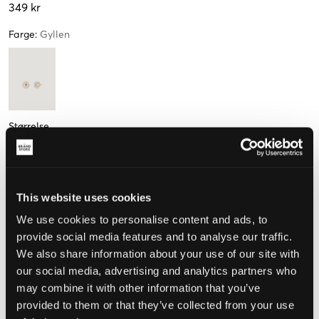
349 kr
Farge
:
Gyllen
Størrelse
One Size
Kun
3
This website uses cookies
igjen
We use cookies to personalise content and ads, to
Opplevd størrelse
provide social media features and to analyse our traffic.
We also share information about your use of our site with
Liten
Riktig
Stor
our social media, advertising and analytics partners who
may combine it with other information that you’ve
provided to them or that they’ve collected from your use