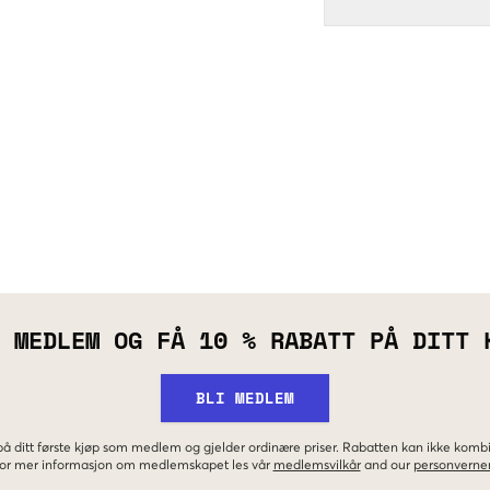
 MEDLEM OG FÅ 10 % RABATT PÅ DITT 
BLI MEDLEM
 på ditt første kjøp som medlem og gjelder ordinære priser. Rabatten kan ikke kom
 For mer informasjon om medlemskapet les vår
medlemsvilkår
and our
personverner