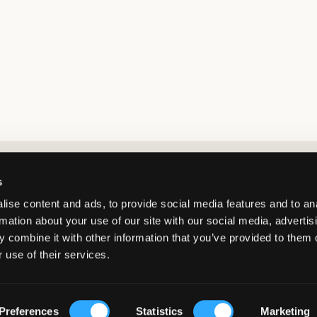
Market switcher
s
ise content and ads, to provide social media features and to an
rmation about your use of our site with our social media, advertis
 combine it with other information that you’ve provided to them o
 use of their services.
Norway
/
NOK
© Copyright 2026 Kids Brand Store AB
Preferences
Statistics
Marketing