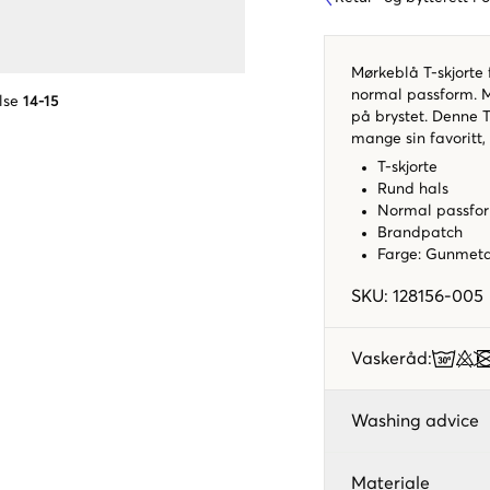
Mørkeblå T-skjorte f
normal passform. Me
lse
14-15
på brystet. Denne T-
mange sin favoritt,
T-skjorte
Rund hals
Normal passf
Brandpatch
Farge: Gunmet
SKU
:
128156-005
Vaskeråd
:
Washing advice
Materiale