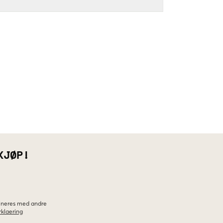
KJØP!
bineres med andre
klaering