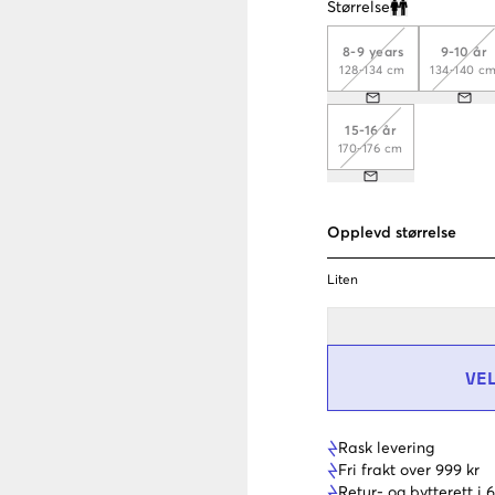
Størrelse
Clone modal
8-9 years
9-10 år
128-134 cm
134-140 c
15-16 år
170-176 cm
Opplevd størrelse
Liten
VE
Rask levering
Fri frakt over 999 kr
Retur- og bytterett i