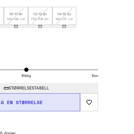
10-11 år
12-13 år
14-15 år
m
140-146 cm
152-158 cm
164-170 cm
Riktig
Stor
STØRRELSESTABELL
LG EN STØRRELSE
 60 dager