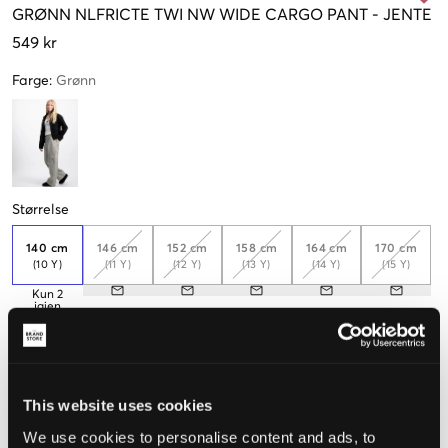
GRØNN
NLFRICTE TWI NW WIDE CARGO PANT
-
JENTE
549 kr
Farge
:
Grønn
Størrelse
140 cm
146 cm
152 cm
158 cm
164 cm
170 cm
(10 Y)
(11 Y)
(12 Y)
(13 Y)
(14 Y)
(15 Y)
Kun
2
igjen
176 cm
(16 Y)
This website uses cookies
Opplevd størrelse
We use cookies to personalise content and ads, to