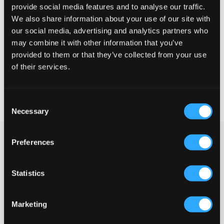
provide social media features and to analyse our traffic.
Liten
Riktig
Stor
We also share information about your use of our site with
our social media, advertising and analytics partners who
STØRRELSESTABELL
may combine it with other information that you’ve
provided to them or that they’ve collected from your use
VELG EN STØRRELSE
of their services.
Rask levering
Fri frakt over 999 kr
Consent
Retur- og bytterett i 60 dager
Necessary
Selection
Stripete cargobukser fra LMTD. I midjen er det strikk og gylfen
Preferences
består av knapp og glidelås. Det er lommer på siden, bak og
lenger ned på benet. Passformen er rett. Et par cargobukser er
en av høstens og vinterens store trender.
Statistics
Bukser
Cargo-modell
Gylfen består av knapp og glidelås
Marketing
Rette ben
Strikk