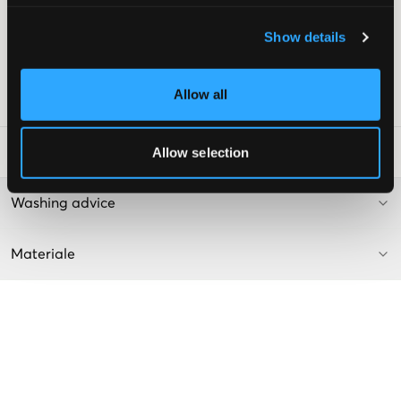
Sidelommer
Baklommer
Show details
Lommer med klaff
Farge: Ivy Green/With Stripe
Allow all
SKU
:
124396-003
Allow selection
Vaskeråd
:
Washing advice
Materiale