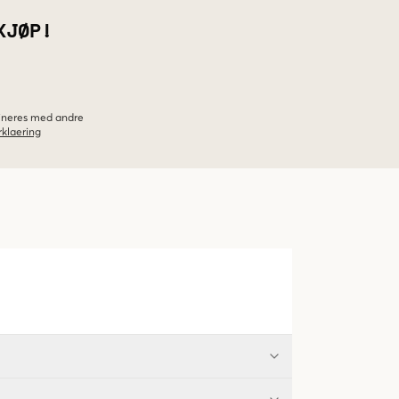
KJØP!
bineres med andre
klaering