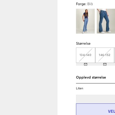
Farge
:
Blå
Størrelse
134-140
146-152
Opplevd størrelse
Liten
VE