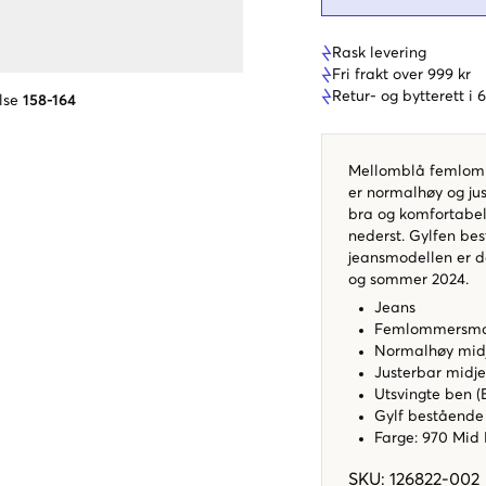
Rask levering
Fri frakt over 999 kr
Retur- og bytterett i
lse
158-164
Mellomblå femlomme
er normalhøy og jus
bra og komfortabel
nederst. Gylfen be
jeansmodellen er d
og sommer 2024.
Jeans
Femlommersmo
Normalhøy mid
Justerbar midj
Utsvingte ben (
Gylf bestående
Farge: 970 Mid
SKU
:
126822-002