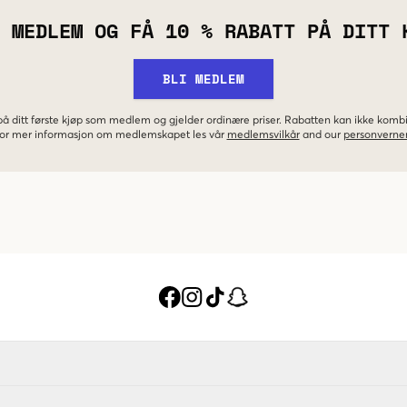
 MEDLEM OG FÅ 10 % RABATT PÅ DITT 
BLI MEDLEM
 på ditt første kjøp som medlem og gjelder ordinære priser. Rabatten kan ikke kom
 For mer informasjon om medlemskapet les vår
medlemsvilkår
and our
personverner