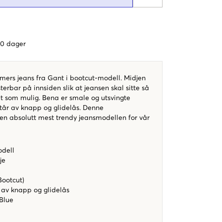
 60 dager
rs jeans fra Gant i bootcut-modell. Midjen
terbar på innsiden slik at jeansen skal sitte så
t som mulig. Bena er smale og utsvingte
står av knapp og glidelås. Denne
en absolutt mest trendy jeansmodellen for vår
dell
je
e
Bootcut)
 av knapp og glidelås
 Blue