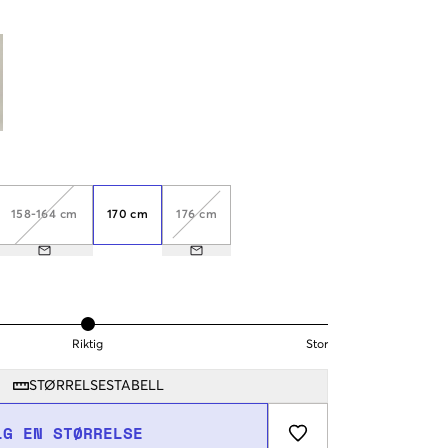
158-164 cm
170 cm
176 cm
Riktig
Stor
STØRRELSESTABELL
LG EN STØRRELSE