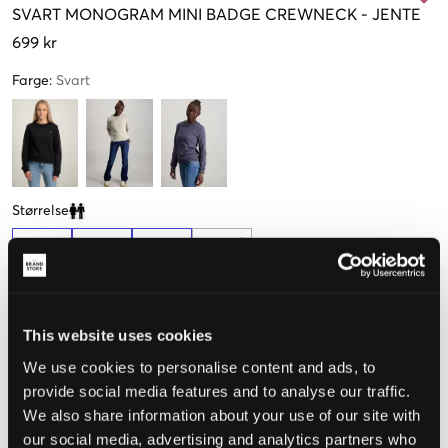
SVART
MONOGRAM MINI BADGE CREWNECK
-
JENTE
699 kr
Farge
:
Svart
Størrelse
Clone modal
10 år
12 år
14 år
16 år
140 cm
152 cm
164 cm
170 cm
Få igjen
This website uses cookies
Opplevd størrelse
We use cookies to personalise content and ads, to
provide social media features and to analyse our traffic.
Liten
Riktig
Stor
We also share information about your use of our site with
STØRRELSESTABELL
our social media, advertising and analytics partners who