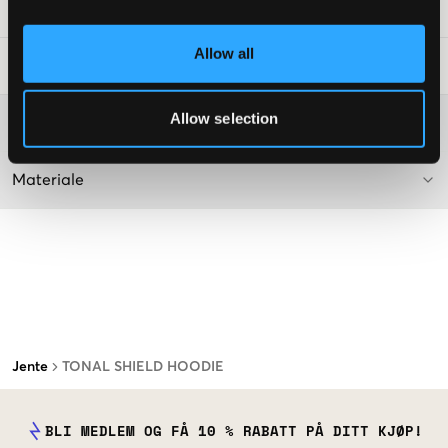
SKU
:
126669-004
Allow all
Vaskeråd
:
Allow selection
Washing advice
Materiale
Jente
TONAL SHIELD HOODIE
BLI MEDLEM OG FÅ 10 % RABATT PÅ DITT KJØP!