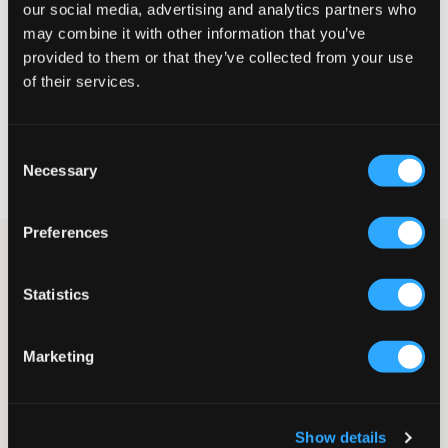
Liten
Riktig
Stor
our social media, advertising and analytics partners who
may combine it with other information that you’ve
STØRRELSESTABELL
provided to them or that they’ve collected from your use
of their services.
VELG EN STØRRELSE
Consent
Rask levering
Necessary
Selection
Fri frakt over 999 kr
Retur- og bytterett i 60 dager
Preferences
Mørkeblå hoodie fra Gant. Merkets velkjente logo er brodert
tone i tone og plassert på brystet. Ribbestrikkede mansjetter
Statistics
finnes nederst og ved ermeendene.
Hoodie
Broderi
Marketing
Hette
Ribbestrikkede mansjetter
Normal passform
Farge: Evening Blue
Show details