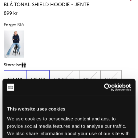
BLÅ
TONAL SHIELD HOODIE
-
JENTE
899 kr
Farge
:
Blå
Størrelse
Clone modal
134-140
146-152
158-164 cm
170 cm
176 cm
Få igjen
Kun
3
igjen
Dette produktet er lite i størrelsen. Vi anbefaler å velge en større
This website uses cookies
størrelse enn vanlig.
We use cookies to personalise content and ads, to
Opplevd størrelse
provide social media features and to analyse our traffic.
We also share information about your use of our site with