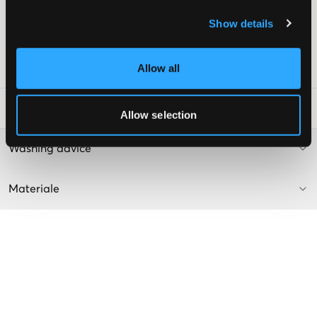
Innerlomme
Show details
Glidelås
Farge: Dark Navy
Allow all
SKU
:
110320-002
Vaskeråd
:
Allow selection
Washing advice
Materiale