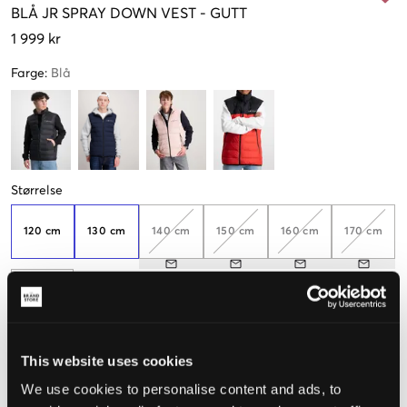
BLÅ
JR SPRAY DOWN VEST
-
GUTT
1 999 kr
Farge
:
Blå
Størrelse
120 cm
130 cm
140 cm
150 cm
160 cm
170 cm
176 cm
This website uses cookies
Opplevd størrelse
We use cookies to personalise content and ads, to