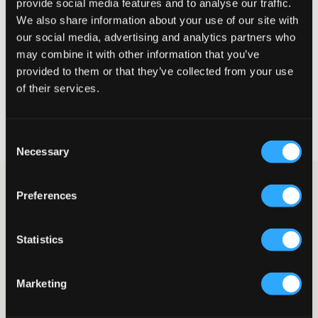
provide social media features and to analyse our traffic.
Liten
Riktig
Stor
We also share information about your use of our site with
STØRRELSESTABELL
our social media, advertising and analytics partners who
may combine it with other information that you’ve
VELG EN STØRRELSE
provided to them or that they’ve collected from your use
of their services.
Rask levering
Fri frakt over 999 kr
Consent
Retur- og bytterett i 60 dager
Necessary
Selection
Dunvest (90% dun og 10% fjær) fra Sail Racing. Kragen på
Preferences
vesten går opp et stykke på halsen og lukkes med en glidelås
som går ton-i-ton. To lommer er plassert foran og disse lukkes
med glidelås samt en innerlomme. Logoen er plassert både på
Statistics
brystet og i nakken. Vesten er et smart plagg da det både kan
brukes som den er, men også under jakker for å legge til varme.
Vest
Marketing
Varmeskala 2 av 4
Lommer
Trykk