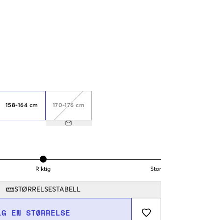
158-164 cm
170-176 cm
Riktig
Stor
STØRRELSESTABELL
LG EN STØRRELSE