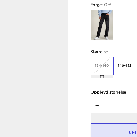
Farge
:
Grå
Størrelse
134-140
146-152
Opplevd størrelse
Liten
VE