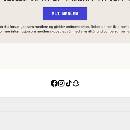
BLI MEDLEM
 på ditt første kjøp som medlem og gjelder ordinære priser. Rabatten kan ikke kom
 For mer informasjon om medlemskapet les vår
medlemsvilkår
and our
personverner