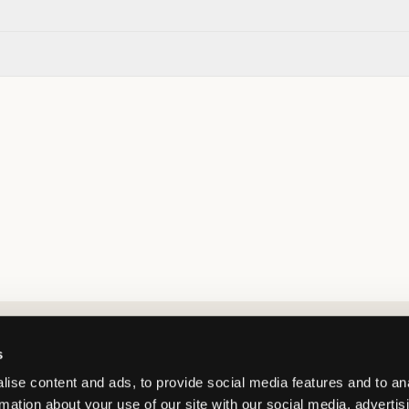
Market switcher
s
ise content and ads, to provide social media features and to an
rmation about your use of our site with our social media, advertis