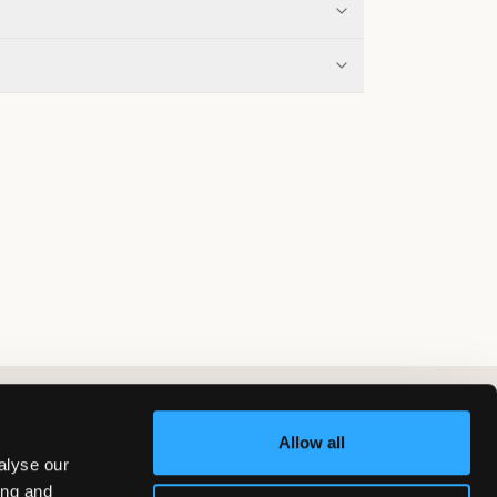
Allow all
alyse our
ing and