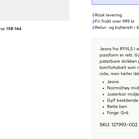
Rask levering
Fri frakt over 999 kr
Retur- og bytterett i
lse
158-164
Jeans fra RYVLS i 
passform er rett. G
justerbare strikken 
komfortabelt som mu
vide, men heller ikk
Jeans
Normalhøy mid
Justerbar midje
Gylf bestående
Rette ben
Farge: Grå
SKU
:
127993-002