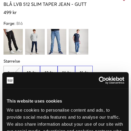
BLÅ
LVB 512 SLIM TAPER JEAN
-
GUTT
499 kr
Farge
:
Blå
Størrelse
8 year
10 år
12 år
14 år
16 år
128 cm
140 cm
152 cm
164 cm
176 cm
Hvis du er mellom to størrelser, anbefaler vi at du går opp i
This website uses cookies
størrelse
We use cookies to personalise content and ads, to
Opplevd størrelse
provide social media features and to analyse our traffic.
We also share information about your use of our site with
Liten
Riktig
Stor