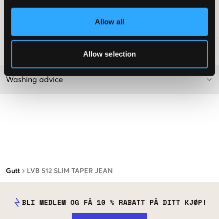
Supplier color/color code
:
HYDRA
Allow all
SKU
:
117964-003
Vaskeråd
:
Allow selection
Washing advice
Gutt
LVB 512 SLIM TAPER JEAN
BLI MEDLEM OG FÅ 10 % RABATT PÅ DITT KJØP!