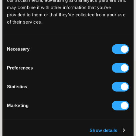
our social media, advertising and analytics partners who
STØRRELSESTABELL
may combine it with other information that you’ve
provided to them or that they’ve collected from your use
VELG EN STØRRELSE
of their services.
Rask levering
Consent
Fri frakt over 999 kr
Necessary
Selection
Retur- og bytterett i 60 dager
Preferences
Blå jeans fra Levi's. Femlommersmodell med tapered fit.
Tapered fit betyr at jeansen er romsligere enn en slim fit med
litt mer plass ved rumpe og lår. Bena er smale. Disse jeansene er
Statistics
veldig allsidige og passer for mange forskjellige anledninger.
Jeans
Tapered fit
Marketing
Justerbar midje
Femlommersmodell
Knapp & gylf
Merkeetikett
Show details
Farge: Hydra