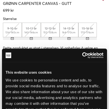
GRØNN
CARPENTER CANVAS
-
GUTT
699 kr
Størrelse
9-10 år
10-11 år
12-13 år
14-15 år
15-16 år
134-140cm
140-146cm
152-158cm
164-170cm
170-176cm
Dette produktet er stort i størrelsen. Vi anbefaler å velge en
mindre størrelse enn vanlig.
Opplevd størrelse
This website uses cookies
Liten
Riktig
Stor
We use cookies to personalise content and ads, to
STØRRELSESTABELL
provide social media features and to analyse our traffic.
We also share information about your use of our site with
VELG EN STØRRELSE
our social media, advertising and analytics partners who
may combine it with other information that you’ve