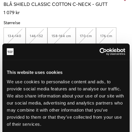
BLÅ
SHIELD CLASSIC COTTON C-NECK
-
GUTT
1 079 kr
Størrelse
134-140
146-152
158-164 cm
170 cm
176 cm
Opplevd størrelse
This website uses cookies
Liten
Riktig
Stor
We use cookies to personalise content and ads, to
STØRRELSESTABELL
provide social media features and to analyse our traffic.
We also share information about your use of our site with
VELG EN STØRRELSE
our social media, advertising and analytics partners who
may combine it with other information that you’ve
provided to them or that they’ve collected from your use
Rask levering
of their services.
Fri frakt over 999 kr
Retur- og bytterett i 60 dager